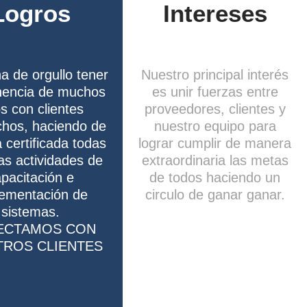
Logros
Intereses
na de orgullo tener
Nuestro principal interés
encia de muchos
es unir fuerzas entre
s con clientes
proveedores, clientes y
chos, haciendo de
nuestro equipo para
certificada todas
lograr cumplir de manera
as actividades de
extraordinaria las metas
pacitación e
de todos haciendo un
lementación de
circulo de ganar ganar.
sistemas.
ECTAMOS CON
TROS CLIENTES