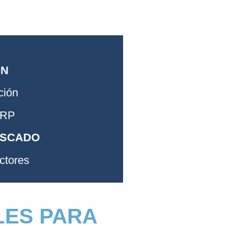
ÓN
ción
ERP
USCADO
ctores
LES PARA