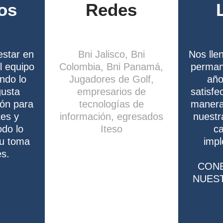
os
Redes
estar en
Bni Jalisco, Bni
Nos lle
l equipo
Colombia, Bni Panamá,
perman
ndo lo
Jugadores de Golf,
año
gusta
empresarios de
satisfe
ión para
tecnologías de
manera 
tes y
información, egresados
nuestr
odo lo
Iteso
ca
su toma
imp
es.
CON
NUES