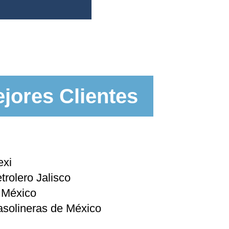
jores Clientes
exi
rolero Jalisco
 México
asolineras de México