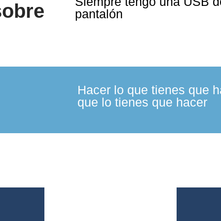
Siempre tengo una USB de
sobre
pantalón
Hacer lo que tienes que 
que lo tienes que hacer