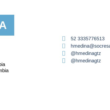
A
52 3335776513
hmedina@socres
@hmedinagtz
@hmedinagtz
bia
mbia