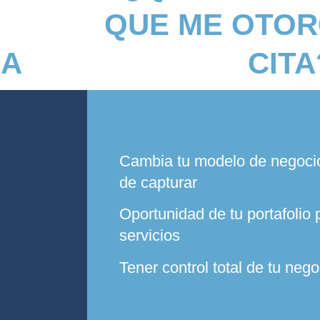
QUE ME OTO
SA
CITA
Cambia tu modelo de negocio 
de capturar
Oportunidad de tu portafolio 
servicios
Tener control total de tu nego