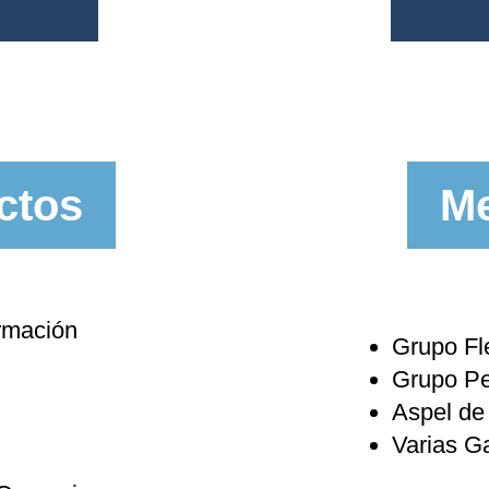
ctos
Me
rmación
Grupo Fl
Grupo Pet
Aspel de
Varias G