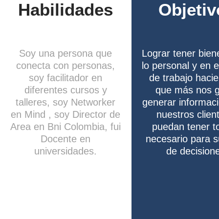
Habilidades
Objetiv
Soy una persona que
Lograr tener bien
conecta con personas,
lo personal y en e
soy facilitador en
de trabajo hacie
diferentes cursos y
que más nos 
talleres, soy Networker
generar informac
en Mind , soy Director de
nuestros clien
Area en Bni Colombia, fui
puedan tener t
Docente en
necesario para 
universidades.
de decision