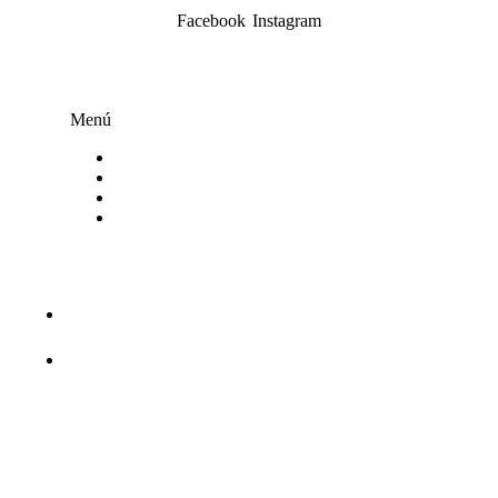
Facebook
Instagram
Menú
Menú
Inicio
Tarjeta digital
Ejemplos
Contacto
Contacto
(52) 33 2355 6845
contacto@tguardo.com
Copyright © 2026 tguardo.com